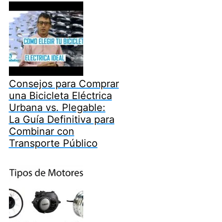
Consejos para Comprar
una Bicicleta Eléctrica
Urbana vs. Plegable:
La Guía Definitiva para
Combinar con
Transporte Público