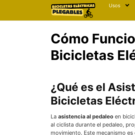
Skip
Usos
to
content
Cómo Funcion
Bicicletas E
¿Qué es el Asis
Bicicletas Eléct
La
asistencia al pedaleo
en bicic
al ciclista durante el pedaleo, pr
movimiento. Este mecanismo es es