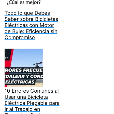
Todo lo que Debes
Saber sobre Bicicletas
Eléctricas con Motor
de Buje: Eficiencia sin
Compromiso
10 Errores Comunes al
Usar una Bicicleta
Eléctrica Plegable para
Ir al Trabajo en