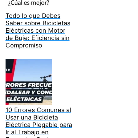
Todo lo que Debes
Saber sobre Bicicletas
Eléctricas con Motor
de Buje: Eficiencia sin
Compromiso
10 Errores Comunes al
Usar una Bicicleta
Eléctrica Plegable para
Ir al Trabajo en