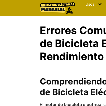
Skip
Usos
to
content
Errores Comu
de Bicicleta 
Rendimiento
Comprendiendo 
de Bicicleta Elé
El
motor de bicicleta eléctrica
se