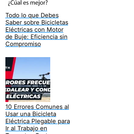
Todo lo que Debes
Saber sobre Bicicletas
Eléctricas con Motor
de Buje: Eficiencia sin
Compromiso
10 Errores Comunes al
Usar una Bicicleta
Eléctrica Plegable para
Ir al Trabajo en