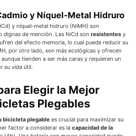
Cadmio y Níquel-Metal Hidruro
iCd) y níquel-metal hidruro (NiMH) son
o dignas de mención. Las NiCd son
resistentes
y
sufren del efecto memoria, lo cual puede reducir su
H, por otro lado, son más ecológicas y ofrecen
 aunque tienden a ser más caras y requieren un
su vida útil.
ara Elegir la Mejor
icletas Plegables
 bicicleta plegable
es crucial para maximizar su
er factor a considerar es la
capacidad de la
a (Ah). Una batería con mayor capacidad puede