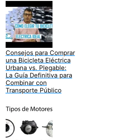
Consejos para Comprar
una Bicicleta Eléctrica
Urbana vs. Plegable:
La Guía Definitiva para
Combinar con
Transporte Público