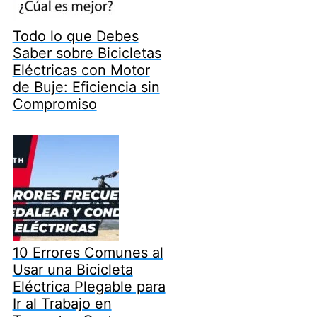
Todo lo que Debes
Saber sobre Bicicletas
Eléctricas con Motor
de Buje: Eficiencia sin
Compromiso
10 Errores Comunes al
Usar una Bicicleta
Eléctrica Plegable para
Ir al Trabajo en