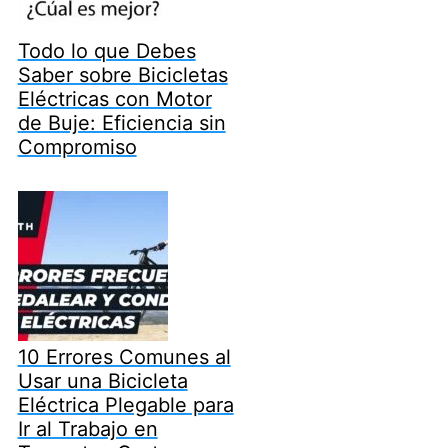
Todo lo que Debes
Saber sobre Bicicletas
Eléctricas con Motor
de Buje: Eficiencia sin
Compromiso
10 Errores Comunes al
Usar una Bicicleta
Eléctrica Plegable para
Ir al Trabajo en