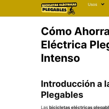
Skip
Usos
to
content
Cómo Ahorrar
Eléctrica Pl
Intenso
Introducción a l
Plegables
Las
bicicletas eléctricas plegab