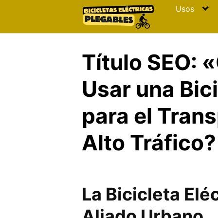
Skip
Usos
to
content
Título SEO: 
Usar una Bici
para el Tran
Alto Tráfico?
La Bicicleta Elé
Aliado Urbano