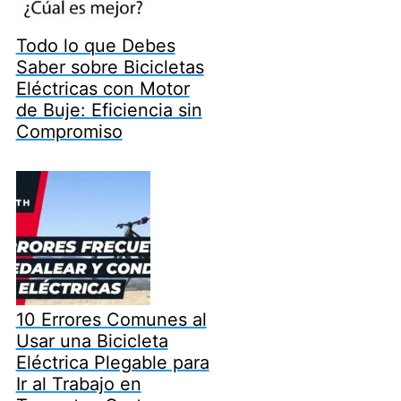
Todo lo que Debes
Saber sobre Bicicletas
Eléctricas con Motor
de Buje: Eficiencia sin
Compromiso
10 Errores Comunes al
Usar una Bicicleta
Eléctrica Plegable para
Ir al Trabajo en