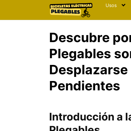
Skip
Usos
to
content
Descubre por
Plegables so
Desplazarse 
Pendientes
Introducción a l
Plegables