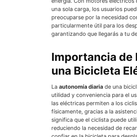
energía. Con motores eléctricos d
una sola carga, los usuarios pued
preocuparse por la necesidad con
particularmente útil para los des
garantizando que llegarás a tu de
Importancia de 
una Bicicleta El
La
autonomía diaria
de una bicicl
utilidad y conveniencia para el usu
las eléctricas permiten a los cicl
físicamente, gracias a la asisten
significa que el ciclista puede uti
reduciendo la necesidad de reca
confiar en la bicicleta para despl