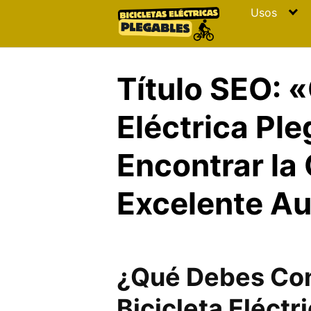
Skip
Usos
to
content
Título SEO: «
Eléctrica Pl
Encontrar la
Excelente Au
¿Qué Debes Cons
Bicicleta Eléctr