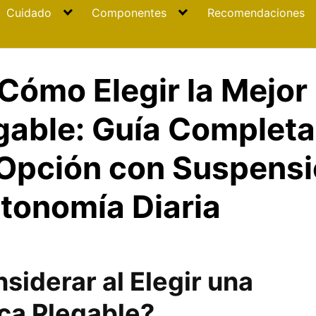
Cuidado
Componentes
Recomendaciones
Cómo Elegir la Mejor 
egable: Guía Completa
 Opción con Suspensi
tonomía Diaria
iderar al Elegir una
ica Plegable?